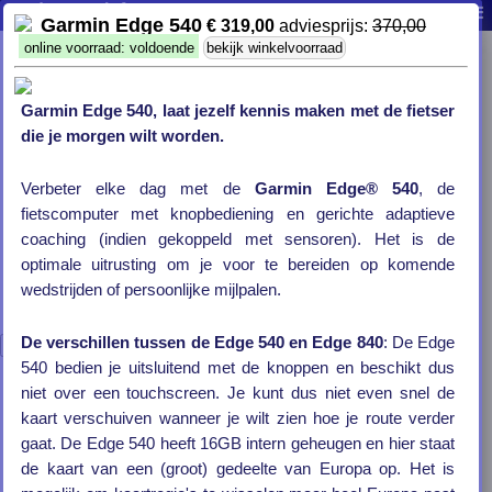
WayPoint Cookievoorkeuren
producten
info
contact
0
|
|
|
|
Garmin Edge 540
€ 319,00
adviesprijs:
370,00
Wij maken gebruik van "cookies" om onze website te laten
online voorraad: voldoende
bekijk winkelvoorraad
functioneren en steeds beter te laten werken. Naast de
functionele cookies die nodig zijn voor het functioneren van
de website, maken we ook gebruik van analytische cookies.
Garmin Edge 540, laat jezelf kennis maken met de fietser
Deze analytische cookies geven ons de mogelijkheid om de
die je morgen wilt worden.
website steeds een stukje beter te maken en jou als klant
beter van dienst te kunnen zijn. Ook plaatsen wij cookies
waarmee wij, en partijen waar we mee samen werken, jouw
Verbeter elke dag met de
Garmin Edge® 540
, de
gedrag kunnen volgen en persoonlijke informatie kunnen
fietscomputer met knopbediening en gerichte adaptieve
tonen. Lees
hier
meer over ons cookiebeleid. Als je zo
coaching (indien gekoppeld met sensoren). Het is de
optimaal mogelijk gebruik wilt kunnen maken van onze
optimale uitrusting om je voor te bereiden op komende
website, klik hieronder dan op 'Alles accepteren'. Wil je je
cookie instellingen op onze website wijzigen, klik dan op
wedstrijden of persoonlijke mijlpalen.
'Voorkeuren wijzigen'.
De verschillen tussen de Edge 540 en Edge 840
: De Edge
Alles accepteren
Voorkeuren wijzigen
540 bedien je uitsluitend met de knoppen en beschikt dus
niet over een touchscreen. Je kunt dus niet even snel de
kaart verschuiven wanneer je wilt zien hoe je route verder
GPS-toestellen
gaat. De Edge 540 heeft 16GB intern geheugen en hier staat
Fiets toestellen
de kaart van een (groot) gedeelte van Europa op. Het is