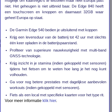
mogelijk om kaartregio's te wisselen maar heel Europa past
Edge-serie
niet. Het geheugen is niet uitbreid baar. De Edge 840 heeft
een touchscreen en knoppen en daarnaast 32GB waar
contact
geheel Europa op staat.
algemene voorwaarden
privacybeleid
De Garmin Edge 540 bedien je uitsluitend met koppen
garantie en retour
klachten
Krijg een levensduur van de batterij tot 42 uur met slechts
Klik op één van de artikelen hieronder voor meer informatie, u
één keer opladen in de batterijspaarstand.
kunt het artikel dan ook aan uw winkelwagen toevoegen.
Profiteer van superieure nauwkeurigheid met multi-band
GNSS-technologie.
sorteer op
Krijg inzicht in je stamina (indien gekoppeld met sensoren)
tijdens het fietsen om te weten hoe lang je het nog kunt
volhouden.
Garmin Edge 550
Ga voor nog betere prestaties met dagelijkse aanbevolen
€379,-
artnr 010-03022-01
adviesprijs: 
450,-
workouts (indien gekoppeld met sensoren).
Fiets als een local met specifieke kaarten voor het type rit.
Garmin Edge 850 incl. Garmin kledingset maat XS
Voor meer informatie
klik hier
.
€459,-
artnr 010-03023-01-xs
adviesprijs: 
679,-