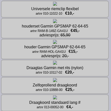
Universele riemclip flexibel
€10,-
artnr 010-11022-10
houderset Garmin GPSMAP 62-64-65
€45,-
artnr RAM-B-149Z-GA41U
adviesprijs: 
65,90
houder Garmin GPSMAP 62-64-65
€15,-
artnr RAM-HOL-GA41U
adviesprijs: 
20,-
Draagtas Garmin met rits (nylon)
€20,-
artnr 010-10117-02
Zelfoprollend draagkoord
€25,-
artnr 010-10888-00
Draagkoord standaard lang #
€4,-
artnr 013-00052-00