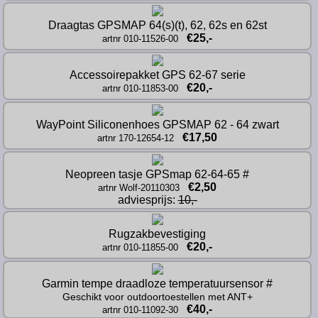
Draagtas GPSMAP 64(s)(t), 62, 62s en 62st
€25,-
artnr 010-11526-00
Accessoirepakket GPS 62-67 serie
€20,-
artnr 010-11853-00
WayPoint Siliconenhoes GPSMAP 62 - 64 zwart
€17,50
artnr 170-12654-12
Neopreen tasje GPSmap 62-64-65 #
€2,50
artnr Wolf-20110303
adviesprijs: 
10,-
Rugzakbevestiging
€20,-
artnr 010-11855-00
Garmin tempe draadloze temperatuursensor #
Geschikt voor outdoortoestellen met ANT+
€40,-
artnr 010-11092-30