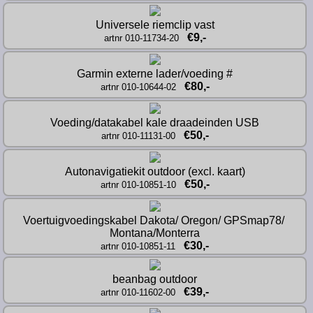
Universele riemclip vast
€9,-
artnr 010-11734-20
Garmin externe lader/voeding #
€80,-
artnr 010-10644-02
Voeding/datakabel kale draadeinden USB
€50,-
artnr 010-11131-00
Autonavigatiekit outdoor (excl. kaart)
€50,-
artnr 010-10851-10
Voertuigvoedingskabel Dakota/ Oregon/ GPSmap78/ 
Montana/Monterra
€30,-
artnr 010-10851-11
beanbag outdoor
€39,-
artnr 010-11602-00