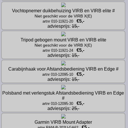
Vochtopnemer duikbehuizing VIRB en VIRB elite #
Niet geschikt voor de VIRB X(E)
€5,-
artnr 010-11921-20
adviesprijs: 
15,-
Tripod gebogen mount VIRB en VIRB elite
Niet geschikt voor de VIRB X(E)
€5,-
artnr 010-11921-24
adviesprijs: 
15,-
Carabijnhaak voor Afstandsbediening VIRB en Edge #
€5,-
artnr 010-12095-10
adviesprijs: 
15,-
Polsband met verlengstuk Afstandsbediening VIRB en Edge 
#
€5,-
artnr 010-12095-30
adviesprijs: 
25,-
Garmin VIRB Mount Adapter
€5,-
artnr RAM-B-202U-GA62