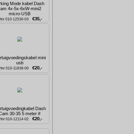
rking Mode kabel Dash 
am 4x-5x-6xW-mini2 
micro-USB
€35,-
rtnr 010-12530-03
rtuigvoedingskabel mini 
usb
€20,-
rtnr 010-11838-00
rtuigvoedingkabel Dash 
Cam 30-35 5 meter #
€20,-
rtnr 010-12114-02