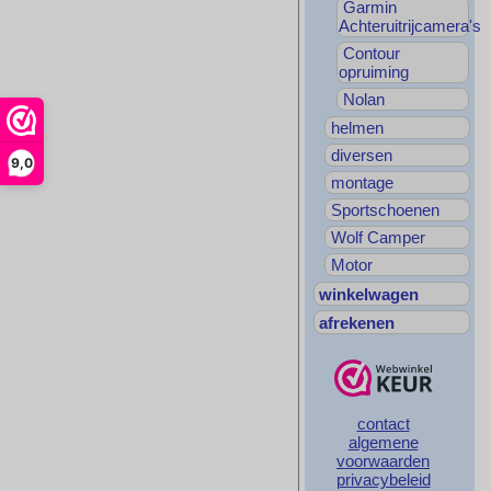
Garmin
Achteruitrijcamera's
Contour
opruiming
Nolan
helmen
diversen
9,0
montage
Sportschoenen
Wolf Camper
Motor
winkelwagen
afrekenen
contact
algemene
voorwaarden
privacybeleid