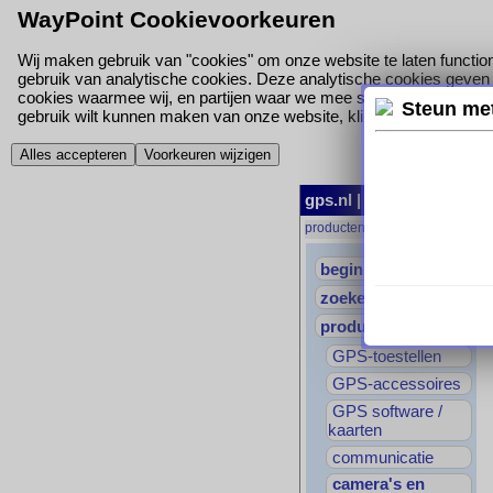
WayPoint Cookievoorkeuren
Wij maken gebruik van "cookies" om onze website te laten function
gebruik van analytische cookies. Deze analytische cookies geven o
cookies waarmee wij, en partijen waar we mee samen werken, jou
Steun me
gebruik wilt kunnen maken van onze website, klik hieronder dan op '
Alles accepteren
Voorkeuren wijzigen
gps.nl
|
begin
|
producte
producten
→
camera's en dron
begin
zoeken
producten
GPS-toestellen
GPS-accessoires
GPS software /
kaarten
communicatie
camera's en