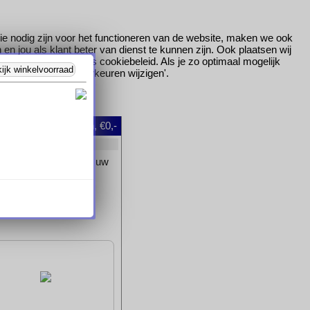
ie nodig zijn voor het functioneren van de website, maken we ook
 jou als klant beter van dienst te kunnen zijn. Ook plaatsen wij
ees
hier
meer over ons cookiebeleid. Als je zo optimaal mogelijk
ijk winkelvoorraad
gen, klik dan op 'Voorkeuren wijzigen'.
oggen
|
0
artikelen, €0,-
et artikel dan ook aan uw