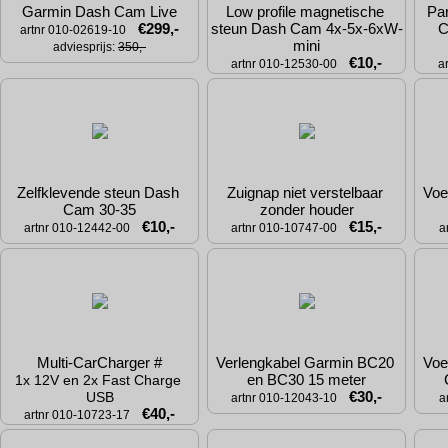
Garmin Dash Cam Live
Low profile magnetische 
Pa
€299,-
steun Dash Cam 4x-5x-6xW-
C
artnr 010-02619-10
mini
adviesprijs: 
350,-
€10,-
artnr 010-12530-00
a
Zelfklevende steun Dash 
Zuignap niet verstelbaar 
Voe
Cam 30-35
zonder houder
€10,-
€15,-
artnr 010-12442-00
artnr 010-10747-00
a
Multi-CarCharger #
Verlengkabel Garmin BC20 
Voe
en BC30 15 meter
1x 12V en 2x Fast Charge 
€30,-
USB
artnr 010-12043-10
a
€40,-
artnr 010-10723-17