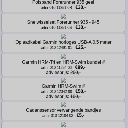
Polsband Forerunner 935 geel
€30,-
artnr 010-11251-0R
Snelwisselset Forerunner 935 - 945
€30,-
artnr 010-11251-0S
Oplaadkabel Garmin horloges USB-A 0,5 meter
€25,-
artnr 010-12491-01
Garmin HRM-Tri en HRM-Swim bundel #
€99,-
artnr 010-11254-03
adviesprijs: 
200,-
Garmin HRM-Swim #
€50,-
artnr 010-12342-00
adviesprijs: 
100,-
Cadanssensor vervangende bandjes
€5,-
artnr 010-12104-02