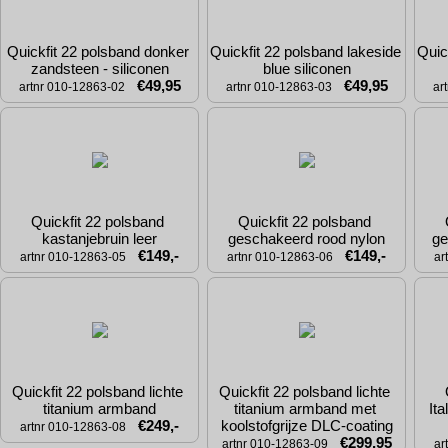
Quickfit 22 polsband donker 
Quickfit 22 polsband lakeside 
Quic
zandsteen - siliconen
blue siliconen
€49,95
€49,95
artnr 010-12863-02
artnr 010-12863-03
ar
Quickfit 22 polsband 
Quickfit 22 polsband 
kastanjebruin leer
geschakeerd rood nylon
ge
€149,-
€149,-
artnr 010-12863-05
artnr 010-12863-06
ar
Quickfit 22 polsband lichte 
Quickfit 22 polsband lichte 
titanium armband
titanium armband met 
Ita
€249,-
koolstofgrijze DLC-coating
artnr 010-12863-08
€299,95
artnr 010-12863-09
ar