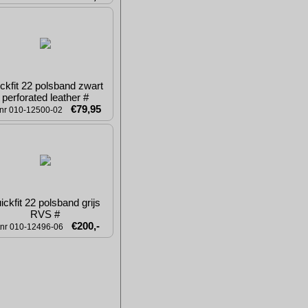
ckfit 22 polsband zwart 
perforated leather #
€79,95
tnr 010-12500-02
ckfit 22 polsband grijs 
RVS #
€200,-
tnr 010-12496-06