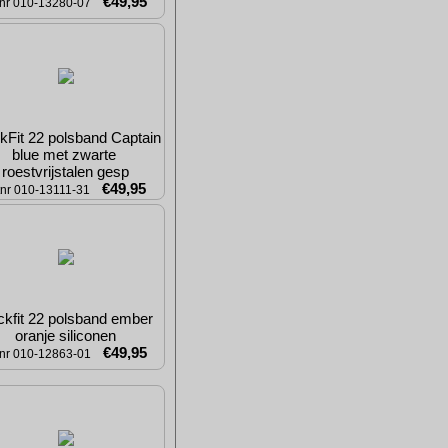
€49,95
tnr 010-13280-07
kFit 22 polsband Captain 
blue met zwarte 
roestvrijstalen gesp
€49,95
tnr 010-13111-31
ckfit 22 polsband ember 
oranje siliconen
€49,95
tnr 010-12863-01