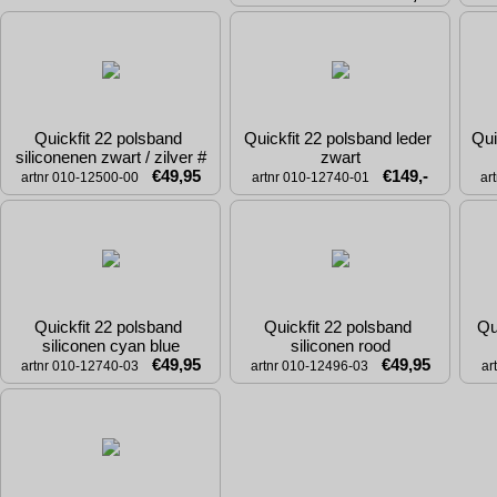
Quickfit 22 polsband 
Quickfit 22 polsband leder 
Qui
siliconenen zwart / zilver #
zwart
€49,95
€149,-
artnr 010-12500-00
artnr 010-12740-01
ar
Quickfit 22 polsband 
Quickfit 22 polsband 
Qui
siliconen cyan blue
siliconen rood
€49,95
€49,95
artnr 010-12740-03
artnr 010-12496-03
ar