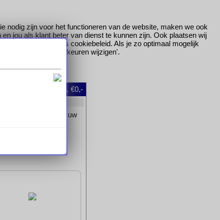
ie nodig zijn voor het functioneren van de website, maken we ook
 jou als klant beter van dienst te kunnen zijn. Ook plaatsen wij
ees
hier
meer over ons cookiebeleid. Als je zo optimaal mogelijk
gen, klik dan op 'Voorkeuren wijzigen'.
oggen
|
0
artikelen, €0,-
et artikel dan ook aan uw