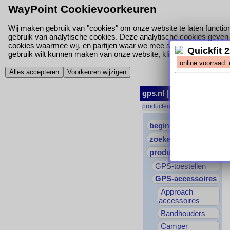
WayPoint Cookievoorkeuren
Wij maken gebruik van "cookies" om onze website te laten function
gebruik van analytische cookies. Deze analytische cookies geven o
cookies waarmee wij, en partijen waar we mee samen werken, jou
Quickfit 
gebruik wilt kunnen maken van onze website, klik hieronder dan op '
online voorraad:
Alles accepteren
Voorkeuren wijzigen
gps.nl
|
begin
|
producte
producten
→
GPS-accessoires
begin
zoeken
producten
GPS-toestellen
GPS-accessoires
Approach
accessoires
Bandhouders
Camper