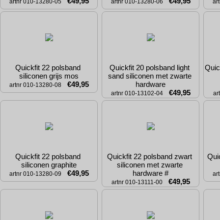
€49,95
€49,95
artnr 010-13280-05
artnr 010-13280-06
ar
Quickfit 22 polsband 
Quickfit 20 polsband light 
Quic
siliconen grijs mos
sand siliconen met zwarte 
€49,95
hardware
artnr 010-13280-08
€49,95
artnr 010-13102-04
ar
Quickfit 22 polsband 
Quickfit 22 polsband zwart 
Qui
siliconen graphite
siliconen met zwarte 
€49,95
hardware #
artnr 010-13280-09
ar
€49,95
artnr 010-13111-00