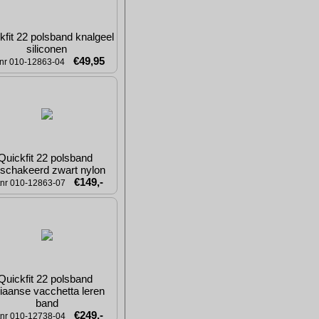
kfit 22 polsband knalgeel 
siliconen
€49,95
tnr 010-12863-04
Quickfit 22 polsband 
schakeerd zwart nylon
€149,-
tnr 010-12863-07
Quickfit 22 polsband 
liaanse vacchetta leren 
band
€249,-
tnr 010-12738-04