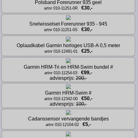
Polsband Forerunner 935 geel
€30,-
artnr 010-11251-0R
Snelwisselset Forerunner 935 - 945
€30,-
artnr 010-11251-0S
Oplaadkabel Garmin horloges USB-A 0,5 meter
€25,-
artnr 010-12491-01
Garmin HRM-Tri en HRM-Swim bundel #
€99,-
artnr 010-11254-03
adviesprijs: 
200,-
Garmin HRM-Swim #
€50,-
artnr 010-12342-00
adviesprijs: 
100,-
Cadanssensor vervangende bandjes
€5,-
artnr 010-12104-02