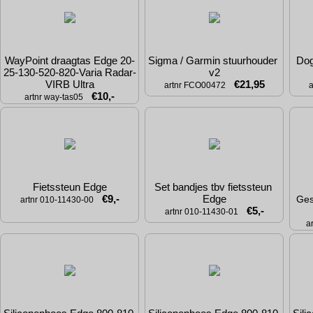
WayPoint draagtas Edge 20-
Sigma / Garmin stuurhouder 
Dog
25-130-520-820-Varia Radar-
v2
VIRB Ultra
€21,95
artnr FCO00472
€10,-
artnr way-tas05
Fietssteun Edge
Set bandjes tbv fietssteun 
€9,-
Edge
Ges
artnr 010-11430-00
€5,-
artnr 010-11430-01
a