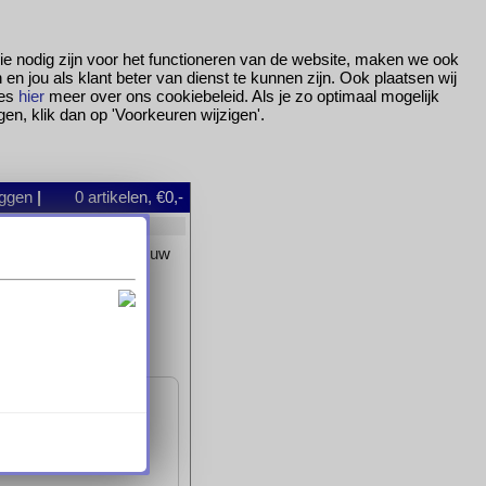
ie nodig zijn voor het functioneren van de website, maken we ook
 jou als klant beter van dienst te kunnen zijn. Ook plaatsen wij
ees
hier
meer over ons cookiebeleid. Als je zo optimaal mogelijk
gen, klik dan op 'Voorkeuren wijzigen'.
oggen
|
0
artikelen, €0,-
et artikel dan ook aan uw