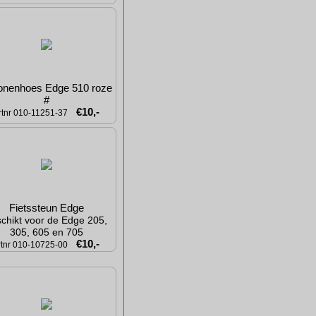
conenhoes Edge 510 roze 
#
€10,-
rtnr 010-11251-37
Fietssteun Edge
chikt voor de Edge 205, 
305, 605 en 705
€10,-
rtnr 010-10725-00