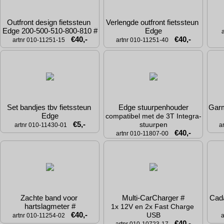
Outfront design fietssteun 
Verlengde outfront fietssteun 
Edge 200-500-510-800-810 #
Edge
€40,-
€40,-
artnr 010-11251-15
artnr 010-11251-40
Set bandjes tbv fietssteun 
Edge stuurpenhouder
Garm
Edge
compatibel met de 3T Integra-
€5,-
stuurpen
artnr 010-11430-01
a
€40,-
artnr 010-11807-00
Zachte band voor 
Multi-CarCharger #
Cad
hartslagmeter #
1x 12V en 2x Fast Charge 
€40,-
USB
artnr 010-11254-02
a
€40,-