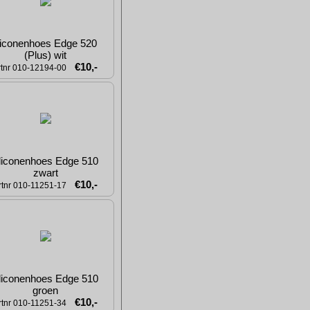
liconenhoes Edge 520  
(Plus) wit
€10,-
rtnr 010-12194-00
liconenhoes Edge 510 
zwart
€10,-
rtnr 010-11251-17
liconenhoes Edge 510 
groen
€10,-
rtnr 010-11251-34