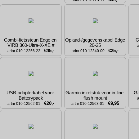
artnr 010-10723-17
Combi-fietssteun Edge en 
Oplaad-/gegevenskabel Edge 
G
VIRB 360-Ultra-X-XE #
20-25
a
€45,-
€25,-
artnr 010-12256-22
artnr 010-12340-00
USB-adapterkabel voor 
Garmin inzetstuk voor in-line 
Ga
Batterypack
flush mount
a
€20,-
€9,95
artnr 010-12562-01
artnr 010-12563-01