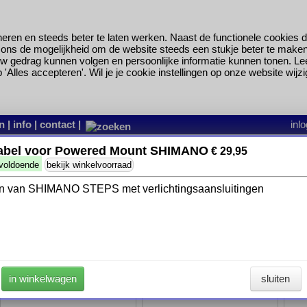
eren en steeds beter te laten werken. Naast de functionele cookies d
ns de mogelijkheid om de website steeds een stukje beter te maken en
w gedrag kunnen volgen en persoonlijke informatie kunnen tonen. L
Alles accepteren'. Wil je je cookie instellingen op onze website wijzi
n
|
info
|
contact
|
inl
→
Edge accessoires
→
010-13206-00
abel voor Powered Mount SHIMANO
€ 29,95
Klik op één van de artikelen hieronder voor meer informatie, u kunt h
 voldoende
bekijk winkelvoorraad
winkelwagen toevoegen.
n van SHIMANO STEPS met verlichtingsaansluitingen
sorteer op
in winkelwagen
sluiten