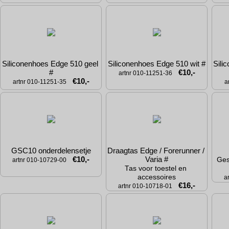
Siliconenhoes Edge 510 geel 
Siliconenhoes Edge 510 wit #
Sili
#
€10,-
artnr 010-11251-36
€10,-
artnr 010-11251-35
a
GSC10 onderdelensetje
Draagtas Edge / Forerunner / 
€10,-
Varia #
Ges
artnr 010-10729-00
Tas voor toestel en 
accessoires
a
€16,-
artnr 010-10718-01