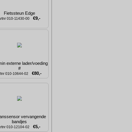
Fietssteun Edge
€9,-
artnr 010-11430-00
in externe lader/voeding 
#
€80,-
rtnr 010-10644-02
anssensor vervangende 
bandjes
€5,-
rtnr 010-12104-02