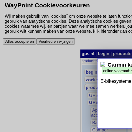
WayPoint Cookievoorkeuren
Wij maken gebruik van "cookies" om onze website te laten function
gebruik van analytische cookies. Deze analytische cookies geven o
cookies waarmee wij, en partijen waar we mee samen werken, jou
gebruik wilt kunnen maken van onze website, klik hieronder dan op '
Alles accepteren
Voorkeuren wijzigen
gps.nl
|
begin
|
producte
producten
→
GPS-accessoires
Garmin k
online voorraad:
begin
zoeken
E-bikesysteme
producten
GPS-toestellen
GPS-accessoires
Approach
accessoires
Bandhouders
Camper