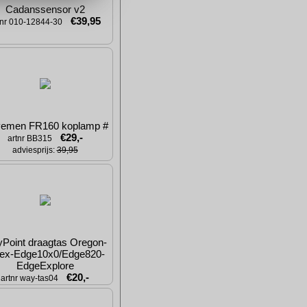
Cadanssensor v2
€39,95
tnr 010-12844-30
emen FR160 koplamp #
€29,-
artnr BB315
adviesprijs: 
39,95
Point draagtas Oregon-
rex-Edge10x0/Edge820-
EdgeExplore
€20,-
artnr way-tas04