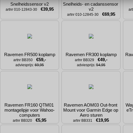
Snelheidssensor v2
Snelheids- en cadanssensor 
€39,95
v2
artnr 010-12843-30
ar
€69,95
artnr 010-12845-30
Ravemen FR500 koplamp
Ravemen FR300 koplamp
Rav
€59,-
€49,-
artnr BB350
artnr BB329
adviesprijs: 
69,95
adviesprijs: 
54,95
Ravemen FR160 QTM01 
Ravemen AOM03 Out-front 
Way
montagelipje voor Wahoo-
Mount voor Garmin Edge op 
eT
computers
Aero sturen
€5,95
€19,95
artnr BB320
artnr BB331