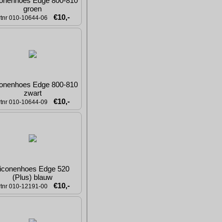
conenhoes Edge 800-810 
groen
€10,-
rtnr 010-10644-06
conenhoes Edge 800-810 
zwart
€10,-
rtnr 010-10644-09
liconenhoes Edge 520  
(Plus) blauw
€10,-
rtnr 010-12191-00