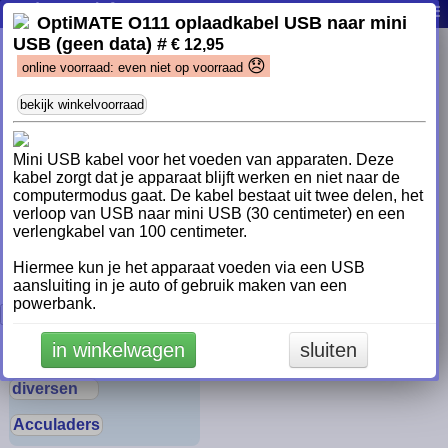
WayPoint Cookievoorkeuren
producten
info
contact
0
|
|
|
|
OptiMATE O111 oplaadkabel USB naar mini
USB (geen data) #
Wij maken gebruik van "cookies" om onze website te laten
€ 12,95
functioneren en steeds beter te laten werken. Naast de
😞
online voorraad: even niet op voorraad
functionele cookies die nodig zijn voor het functioneren van
de website, maken we ook gebruik van analytische cookies.
bekijk winkelvoorraad
Deze analytische cookies geven ons de mogelijkheid om de
website steeds een stukje beter te maken en jou als klant
beter van dienst te kunnen zijn. Ook plaatsen wij cookies
Mini USB kabel voor het voeden van apparaten. Deze
waarmee wij, en partijen waar we mee samen werken, jouw
kabel zorgt dat je apparaat blijft werken en niet naar de
gedrag kunnen volgen en persoonlijke informatie kunnen
computermodus gaat. De kabel bestaat uit twee delen, het
tonen. Lees
hier
meer over ons cookiebeleid. Als je zo
verloop van USB naar mini USB (30 centimeter) en een
optimaal mogelijk gebruik wilt kunnen maken van onze
verlengkabel van 100 centimeter.
website, klik hieronder dan op 'Alles accepteren'. Wil je je
cookie instellingen op onze website wijzigen, klik dan op
Hiermee kun je het apparaat voeden via een USB
'Voorkeuren wijzigen'.
aansluiting in je auto of gebruik maken van een
powerbank.
Alles accepteren
Voorkeuren wijzigen
in winkelwagen
sluiten
diversen
Acculaders