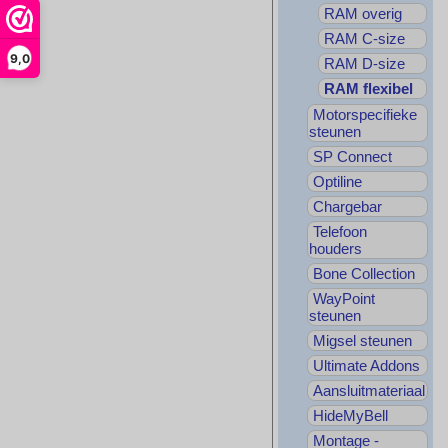
RAM overig
RAM C-size
9,0
RAM D-size
RAM flexibel
Motorspecifieke
steunen
SP Connect
Optiline
Chargebar
Telefoon
houders
Bone Collection
WayPoint
steunen
Migsel steunen
Ultimate Addons
Aansluitmateriaal
HideMyBell
Montage -