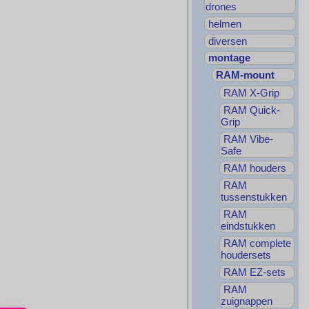
drones
helmen
diversen
montage
RAM-mount
RAM X-Grip
RAM Quick-
Grip
RAM Vibe-
Safe
RAM houders
RAM
tussenstukken
RAM
eindstukken
RAM complete
houdersets
RAM EZ-sets
RAM
zuignappen