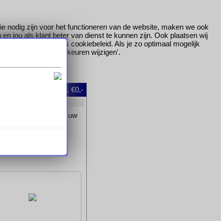
ie nodig zijn voor het functioneren van de website, maken we ook
 jou als klant beter van dienst te kunnen zijn. Ook plaatsen wij
ees
hier
meer over ons cookiebeleid. Als je zo optimaal mogelijk
gen, klik dan op 'Voorkeuren wijzigen'.
oggen
|
0
artikelen, €0,-
et artikel dan ook aan uw