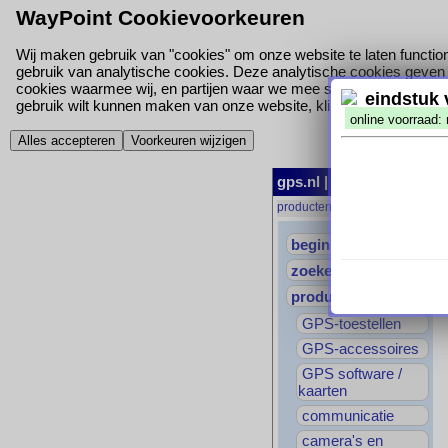
WayPoint Cookievoorkeuren
Wij maken gebruik van "cookies" om onze website te laten function
gebruik van analytische cookies. Deze analytische cookies geven o
cookies waarmee wij, en partijen waar we mee samen werken, jou
eindstuk 
gebruik wilt kunnen maken van onze website, klik hieronder dan op '
online voorraad: 
Alles accepteren
Voorkeuren wijzigen
gps.nl
|
begin
|
producte
producten
→
montage
→
RAM-
begin
zoeken
producten
GPS-toestellen
GPS-accessoires
GPS software /
kaarten
communicatie
camera's en