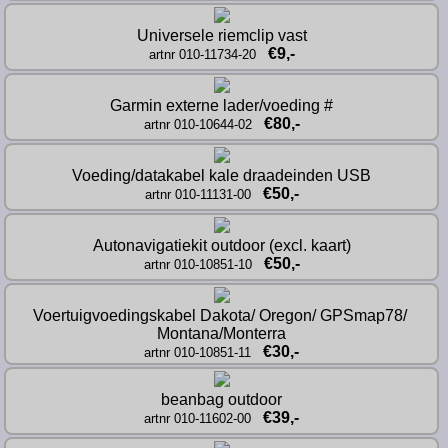
Universele riemclip vast
€9,-
artnr 010-11734-20
Garmin externe lader/voeding #
€80,-
artnr 010-10644-02
Voeding/datakabel kale draadeinden USB
€50,-
artnr 010-11131-00
Autonavigatiekit outdoor (excl. kaart)
€50,-
artnr 010-10851-10
Voertuigvoedingskabel Dakota/ Oregon/ GPSmap78/ 
Montana/Monterra
€30,-
artnr 010-10851-11
beanbag outdoor
€39,-
artnr 010-11602-00