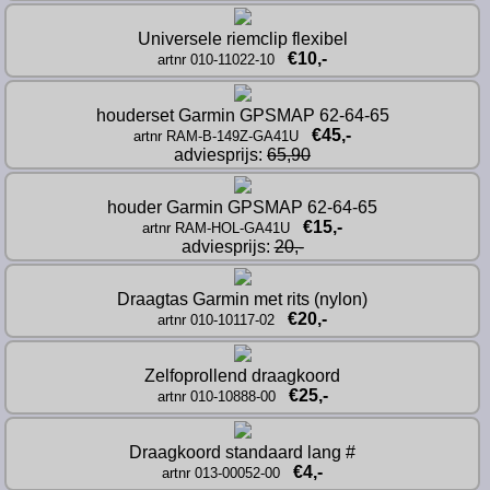
Universele riemclip flexibel
€10,-
artnr 010-11022-10
houderset Garmin GPSMAP 62-64-65
€45,-
artnr RAM-B-149Z-GA41U
adviesprijs: 
65,90
houder Garmin GPSMAP 62-64-65
€15,-
artnr RAM-HOL-GA41U
adviesprijs: 
20,-
Draagtas Garmin met rits (nylon)
€20,-
artnr 010-10117-02
Zelfoprollend draagkoord
€25,-
artnr 010-10888-00
Draagkoord standaard lang #
€4,-
artnr 013-00052-00