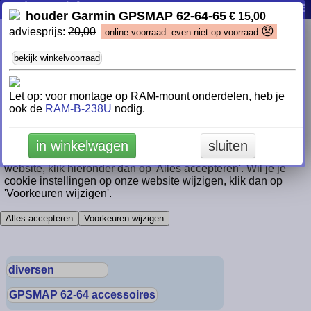
WayPoint Cookievoorkeuren
producten
info
contact
0
|
|
|
|
houder Garmin GPSMAP 62-64-65
€ 15,00
😞
Wij maken gebruik van "cookies" om onze website te laten
adviesprijs:
20,00
online voorraad: even niet op voorraad
functioneren en steeds beter te laten werken. Naast de
functionele cookies die nodig zijn voor het functioneren van
bekijk winkelvoorraad
de website, maken we ook gebruik van analytische cookies.
Deze analytische cookies geven ons de mogelijkheid om de
website steeds een stukje beter te maken en jou als klant
Let op: voor montage op RAM-mount onderdelen, heb je
beter van dienst te kunnen zijn. Ook plaatsen wij cookies
ook de
RAM-B-238U
nodig.
waarmee wij, en partijen waar we mee samen werken, jouw
gedrag kunnen volgen en persoonlijke informatie kunnen
tonen. Lees
hier
meer over ons cookiebeleid. Als je zo
in winkelwagen
sluiten
optimaal mogelijk gebruik wilt kunnen maken van onze
website, klik hieronder dan op 'Alles accepteren'. Wil je je
cookie instellingen op onze website wijzigen, klik dan op
'Voorkeuren wijzigen'.
Alles accepteren
Voorkeuren wijzigen
diversen
GPSMAP 62-64 accessoires