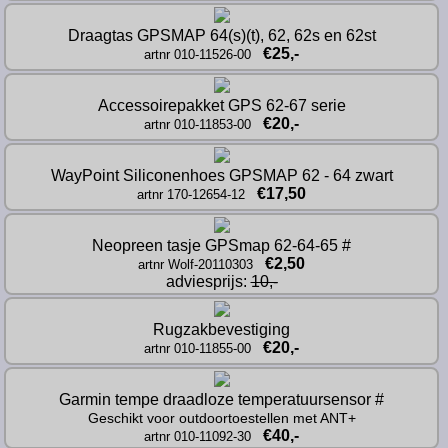
Draagtas GPSMAP 64(s)(t), 62, 62s en 62st
€25,-
artnr 010-11526-00
Accessoirepakket GPS 62-67 serie
€20,-
artnr 010-11853-00
WayPoint Siliconenhoes GPSMAP 62 - 64 zwart
€17,50
artnr 170-12654-12
Neopreen tasje GPSmap 62-64-65 #
€2,50
artnr Wolf-20110303
adviesprijs: 
10,-
Rugzakbevestiging
€20,-
artnr 010-11855-00
Garmin tempe draadloze temperatuursensor #
Geschikt voor outdoortoestellen met ANT+
€40,-
artnr 010-11092-30