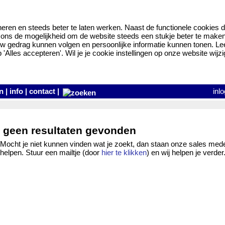
eren en steeds beter te laten werken. Naast de functionele cookies d
ns de mogelijkheid om de website steeds een stukje beter te maken en
w gedrag kunnen volgen en persoonlijke informatie kunnen tonen. L
Alles accepteren'. Wil je je cookie instellingen op onze website wijzi
n
|
info
|
contact
|
inl
geen resultaten gevonden
Mocht je niet kunnen vinden wat je zoekt, dan staan onze sales mede
helpen. Stuur een mailtje (door
hier te klikken
) en wij helpen je verder