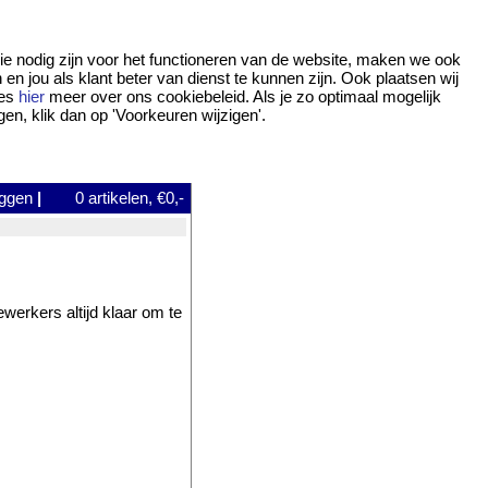
ie nodig zijn voor het functioneren van de website, maken we ook
 jou als klant beter van dienst te kunnen zijn. Ook plaatsen wij
ees
hier
meer over ons cookiebeleid. Als je zo optimaal mogelijk
gen, klik dan op 'Voorkeuren wijzigen'.
oggen
|
0
artikelen, €0,-
werkers altijd klaar om te
.