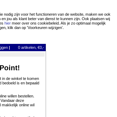
ie nodig zijn voor het functioneren van de website, maken we ook
 jou als klant beter van dienst te kunnen zijn. Ook plaatsen wij
ees
hier
meer over ons cookiebeleid. Als je zo optimaal mogelijk
gen, klik dan op 'Voorkeuren wijzigen'.
oggen
|
0
artikelen, €0,-
Point!
 in de winkel te komen
d bedoeld is en bepaald
ne willen bestellen.
. Vandaar deze
l makkelijk online wil