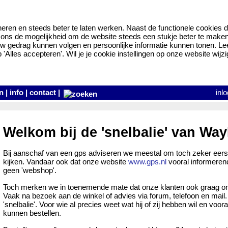
eren en steeds beter te laten werken. Naast de functionele cookies d
ns de mogelijkheid om de website steeds een stukje beter te maken en
w gedrag kunnen volgen en persoonlijke informatie kunnen tonen. L
Alles accepteren'. Wil je je cookie instellingen op onze website wijzi
n
|
info
|
contact
|
inl
Welkom bij de 'snelbalie' van Way
Bij aanschaf van een gps adviseren we meestal om toch zeker eerst
kijken. Vandaar ook dat onze website
www.gps.nl
vooral informeren
geen 'webshop'.
Toch merken we in toenemende mate dat onze klanten ook graag onli
Vaak na bezoek aan de winkel of advies via forum, telefoon en mail
'snelbalie'. Voor wie al precies weet wat hij of zij hebben wil en voora
kunnen bestellen.