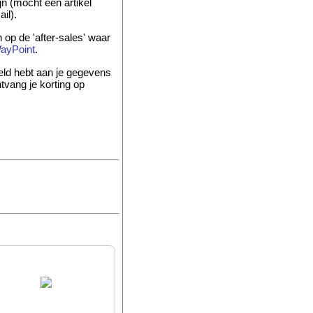
jn (mocht een artikel
il).
 op de 'after-sales' waar
ayPoint
.
ld hebt aan je gegevens
ntvang je korting op