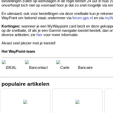
Bestellingen zullen op werkdagen in de regel binnen 24 uur in huis zi
onverhoopt toch niet op voorraad hoor je dat zo snel mogelijk via ema
En uiteraard: ook voor bestellingen via deze snelbalie kun je rekenen
WayPoint om bekend staat; ondermeer via
forum.gps.nl
en via
myW
Kortingen:
wanneer je een MyWaypoint card bezit en deze gekoppe
op de snelbalie, òf als je een Garmin navigatie toestel bestelt, dan o
diverse artikelen; zie
hier
voor meer informatie.
Alvast veel plezier met je toestel!
Het WayPoint-team
populaire artikelen