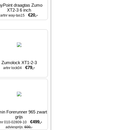
yPoint draagtas Zumo 
XT2-3 6 inch
€20,-
artnr way-tas15
Zumolock XT1-2-3
€79,-
artnr lock04
in Forerunner 965 zwart 
grijs
€499,-
tnr 010-02809-10
adviesprijs: 
600,-