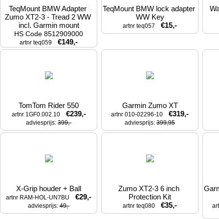
TeqMount BMW Adapter 
TeqMount BMW lock adapter 
Wa
Zumo XT2-3 - Tread 2 WW 
WW Key
incl. Garmin mount
€15,-
artnr teq057
HS Code 8512909000
€149,-
artnr teq059
TomTom Rider 550
Garmin Zumo XT
€239,-
€319,-
artnr 1GF0.002.10
artnr 010-02296-10
adviesprijs: 
399,-
adviesprijs: 
399,95
X-Grip houder + Ball
Zumo XT2-3 6 inch 
Garm
€29,-
Protection Kit
artnr RAM-HOL-UN7BU
€35,-
adviesprijs: 
49,-
artnr teq080
ar