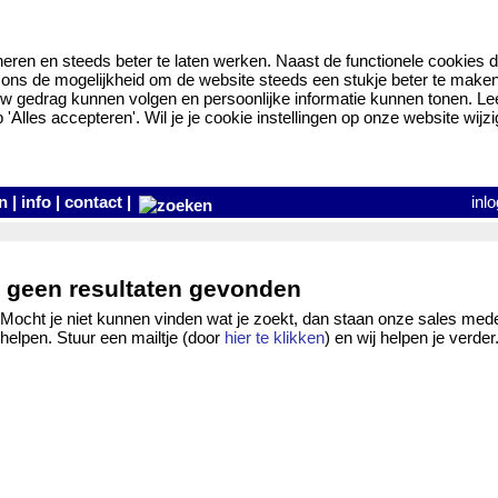
eren en steeds beter te laten werken. Naast de functionele cookies d
ns de mogelijkheid om de website steeds een stukje beter te maken en
w gedrag kunnen volgen en persoonlijke informatie kunnen tonen. L
Alles accepteren'. Wil je je cookie instellingen op onze website wijzi
n
|
info
|
contact
|
inl
geen resultaten gevonden
Mocht je niet kunnen vinden wat je zoekt, dan staan onze sales mede
helpen. Stuur een mailtje (door
hier te klikken
) en wij helpen je verder