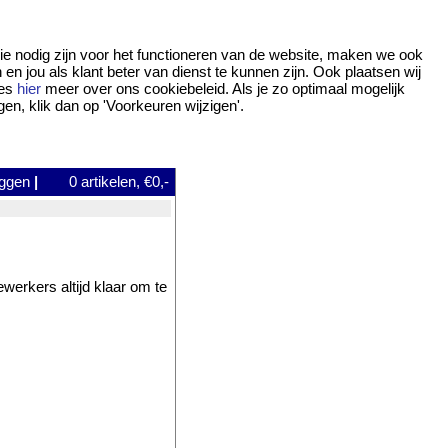
ie nodig zijn voor het functioneren van de website, maken we ook
 jou als klant beter van dienst te kunnen zijn. Ook plaatsen wij
ees
hier
meer over ons cookiebeleid. Als je zo optimaal mogelijk
gen, klik dan op 'Voorkeuren wijzigen'.
oggen
|
0
artikelen, €0,-
werkers altijd klaar om te
.