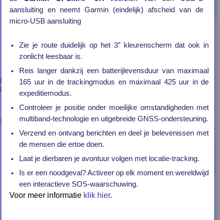
GPSMAP 67-serie
aansluiting en neemt Garmin (eindelijk) afscheid van de
micro-USB aansluiting
contact
algemene voorwaarden
Zie je route duidelijk op het 3″ kleurenscherm dat ook in
privacybeleid
zonlicht leesbaar is.
garantie en retour
klachten
Reis langer dankzij een batterijlevensduur van maximaal
Klik op één van de artikelen hieronder voor meer informatie, u
165 uur in de trackingmodus en maximaal 425 uur in de
kunt het artikel dan ook aan uw winkelwagen toevoegen.
expeditiemodus.
Controleer je positie onder moeilijke omstandigheden met
multiband-technologie en uitgebreide GNSS-ondersteuning.
sorteer op
Verzend en ontvang berichten en deel je belevenissen met
de mensen die ertoe doen.
Garmin GPSMAP 67i #
Laat je dierbaren je avontuur volgen met locatie-tracking.
€599,-
artnr 010-02812-01
adviesprijs: 
650,-
Is er een noodgeval? Activeer op elk moment en wereldwijd
een interactieve SOS-waarschuwing.
Voor meer informatie
klik hier
.