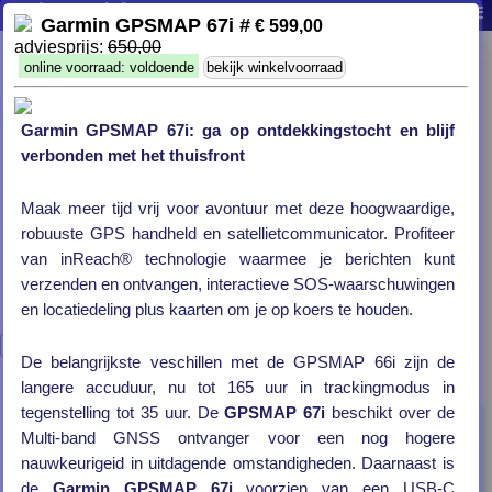
WayPoint Cookievoorkeuren
producten
info
contact
0
|
|
|
|
Garmin GPSMAP 67i #
€ 599,00
adviesprijs:
650,00
Wij maken gebruik van "cookies" om onze website te laten
functioneren en steeds beter te laten werken. Naast de
online voorraad: voldoende
bekijk winkelvoorraad
functionele cookies die nodig zijn voor het functioneren van
de website, maken we ook gebruik van analytische cookies.
Deze analytische cookies geven ons de mogelijkheid om de
Garmin GPSMAP 67i: ga op ontdekkingstocht en blijf
website steeds een stukje beter te maken en jou als klant
verbonden met het thuisfront
beter van dienst te kunnen zijn. Ook plaatsen wij cookies
waarmee wij, en partijen waar we mee samen werken, jouw
gedrag kunnen volgen en persoonlijke informatie kunnen
Maak meer tijd vrij voor avontuur met deze hoogwaardige,
tonen. Lees
hier
meer over ons cookiebeleid. Als je zo
robuuste GPS handheld en satellietcommunicator. Profiteer
optimaal mogelijk gebruik wilt kunnen maken van onze
van inReach® technologie waarmee je berichten kunt
website, klik hieronder dan op 'Alles accepteren'. Wil je je
verzenden en ontvangen, interactieve SOS-waarschuwingen
cookie instellingen op onze website wijzigen, klik dan op
'Voorkeuren wijzigen'.
en locatiedeling plus kaarten om je op koers te houden.
Alles accepteren
Voorkeuren wijzigen
De belangrijkste veschillen met de GPSMAP 66i zijn de
langere accuduur, nu tot 165 uur in trackingmodus in
tegenstelling tot 35 uur. De
GPSMAP 67i
beschikt over de
GPS-toestellen
Multi-band GNSS ontvanger voor een nog hogere
nauwkeurigeid in uitdagende omstandigheden. Daarnaast is
Outdoor toestellen
de
Garmin GPSMAP 67i
voorzien van een USB-C