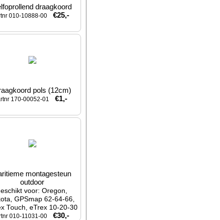
lfoprollend draagkoord
€25,-
rtnr 010-10888-00
raagkoord pols (12cm)
€1,-
rtnr 170-00052-01
ritieme montagesteun 
outdoor
eschikt voor: Oregon, 
ota, GPSmap 62-64-66, 
ex Touch, eTrex 10-20-30
€30,-
rtnr 010-11031-00