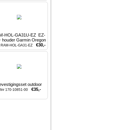
M-HOL-GA31U-EZ  EZ-
+ houder Garmin Oregon
€30,-
nr RAM-HOL-GA31-EZ
evestigingsset outdoor
€35,-
rtnr 170-10851-00