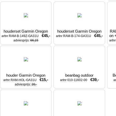
houderset Garmin Oregon
houderset Garmin Oregon
RA
€45,-
€45,-
on 
artnr RAM-B-149Z-GA31U
artnr RAM-B-174-GA31U
adviesprijs: 
66,15
art
houder Garmin Oregon
beanbag outdoor
B
€15,-
€39,-
artnr RAM-HOL-GA31U
artnr 010-11602-00
a
adviesprijs: 
20,-