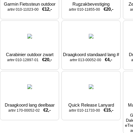
Garmin Fietssteun outdoor
Rugzakbevestiging
Ze
€12,-
€20,-
artnr 010-11023-00
artnr 010-11855-00
a
Carabinier outdoor zwart
Draagkoord standaard lang #
D
€20,-
€4,-
artnr 010-12897-01
artnr 013-00052-00
a
Draagkoord lang deelbaar
Quick Release Lanyard
Ma
€2,-
€15,-
artnr 170-00052-02
artnr 010-11733-00
G
Dak
eTr
a