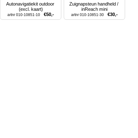
Autonavigatiekit outdoor 
Zuignapsteun handheld / 
(excl. kaart)
inReach mini
€50,-
€30,-
artnr 010-10851-10
artnr 010-10851-30