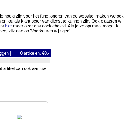
ie nodig zijn voor het functioneren van de website, maken we ook
 jou als klant beter van dienst te kunnen zijn. Ook plaatsen wij
ees
hier
meer over ons cookiebeleid. Als je zo optimaal mogelijk
gen, klik dan op 'Voorkeuren wijzigen'.
oggen
|
0
artikelen, €0,-
et artikel dan ook aan uw