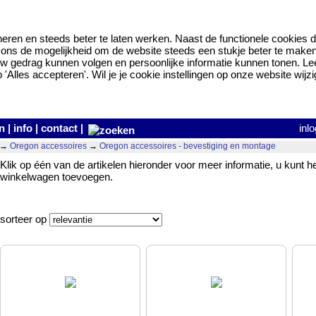
eren en steeds beter te laten werken. Naast de functionele cookies d
ns de mogelijkheid om de website steeds een stukje beter te maken en
w gedrag kunnen volgen en persoonlijke informatie kunnen tonen. L
Alles accepteren'. Wil je je cookie instellingen op onze website wijzi
n
|
info
|
contact
|
inl
→
Oregon accessoires
→
Oregon accessoires - bevestiging en montage
Klik op één van de artikelen hieronder voor meer informatie, u kunt h
winkelwagen toevoegen.
sorteer op