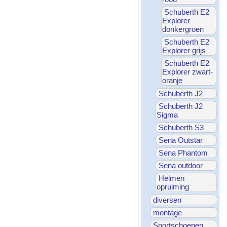
Schuberth E2
Explorer
donkergroen
Schuberth E2
Explorer grijs
Schuberth E2
Explorer zwart-
oranje
Schuberth J2
Schuberth J2
Sigma
Schuberth S3
Sena Outstar
Sena Phantom
Sena outdoor
Helmen
opruiming
diversen
montage
Sportschoenen