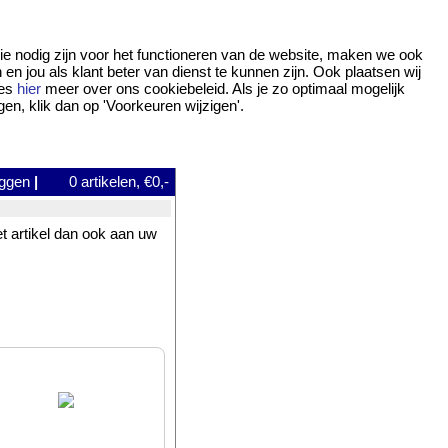
ie nodig zijn voor het functioneren van de website, maken we ook
 jou als klant beter van dienst te kunnen zijn. Ook plaatsen wij
ees
hier
meer over ons cookiebeleid. Als je zo optimaal mogelijk
gen, klik dan op 'Voorkeuren wijzigen'.
oggen
|
0
artikelen, €0,-
et artikel dan ook aan uw