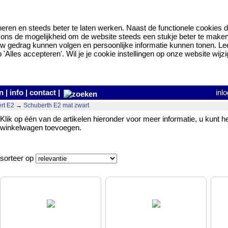
eren en steeds beter te laten werken. Naast de functionele cookies d
ns de mogelijkheid om de website steeds een stukje beter te maken en
w gedrag kunnen volgen en persoonlijke informatie kunnen tonen. L
Alles accepteren'. Wil je je cookie instellingen op onze website wijzi
n
|
info
|
contact
|
inl
rt E2
→
Schuberth E2 mat zwart
Klik op één van de artikelen hieronder voor meer informatie, u kunt h
winkelwagen toevoegen.
sorteer op